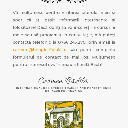
Vă mulţumesc pentru vizitarea site-ului meu şi
sper că aţi găsit informaţii interesante şi
folositoare! Dacă doriţi să vă înscrieţi la cursurile
mele sau să programaţi o consultaţie, mă puteţi
contacta telefonic la 0766.245.270, prin email la
carmen@terapie-florala.ro
sau puteţi completa
formularul de contact de mai jos. Mulţumesc
pentru interesul dvs în terapia florală Bach!
Carmen Bădilă
INTERNATIONAL REGISTERED TRAINER AND PRACTITIONER
DR. BACH FOUNDATION