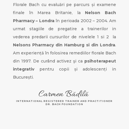
Florale Bach cu evaluări pe parcurs și examene
finale în Marea Britanie, la
Nelson Bach
Pharmacy – Londra
în perioada 2002 – 2004. Am
urmat stagiile de pregatire a trainerilor in
vederea predarii cursurilor de nivelele 1 si 2 la
Nelsons Pharmacy din Hamburg si din Londra
.
Am experiență în folosirea remediilor florale Bach
din 1997. De curând activez şi ca
psihoterapeut
integrativ
pentru copii și adolescenți in
București.
Carmen Bădilă
INTERNATIONAL REGISTERED TRAINER AND PRACTITIONER
DR. BACH FOUNDATION