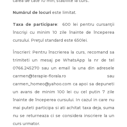
cafea de cate 10 min, stabilite la curs..
Numărul de locuri
este limitat.
Taxa de participare
: 600 lei pentru cursanţii
înscrişi cu minim 10 zile înainte de începerea
cursului. Preţul standard este 650lei.
Înscrieri: Pentru înscrierea la curs, recomand sa
trimiteti un mesaj pe WhatsApp la nr de tel
0766.245270 sau un email la una din adresele
carmen@terapie-florala.ro sau
carmen_homeo@yahoo.com ca apoi sa depuneti
un avans de minim 100 lei cu cel putin 7 zile
înainte de începerea cursului. In cazul in care nu
mai puteti participa si ati achitat taxa deja, suma
nu se returneaza ci se considera inscriere la un
curs urmator.