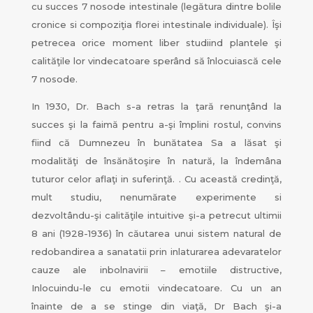
cu succes 7 nosode intestinale (legătura dintre bolile
cronice si compoziţia florei intestinale individuale). Îşi
petrecea orice moment liber studiind plantele şi
calităţile lor vindecatoare sperând să înlocuiască cele
7 nosode.
In 1930, Dr. Bach s-a retras la ţară renunţând la
succes şi la faimă pentru a-şi împlini rostul, convins
fiind că Dumnezeu în bunătatea Sa a lăsat şi
modalităţi de însănătoşire în natură, la îndemâna
tuturor celor aflaţi in suferinţă. . Cu această credinţă,
mult studiu, nenumărate experimente si
dezvoltându-şi calităţile intuitive şi-a petrecut ultimii
8 ani (1928-1936) în căutarea unui sistem natural de
redobandirea a sanatatii prin inlaturarea adevaratelor
cauze ale inbolnavirii – emotiile distructive,
Inlocuindu-le cu emotii vindecatoare. Cu un an
înainte de a se stinge din viaţă, Dr Bach şi-a