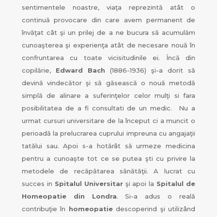
sentimentele noastre, viaţa reprezintă atât o
continuă provocare din care avem permanent de
învăţat cât şi un prilej de a ne bucura să acumulăm
cunoaşterea şi experienţa atât de necesare nouă în
confruntarea cu toate vicisitudinile ei. Încă din
copilărie,
Edward Bach
(1886-1936) şi-a dorit să
devină vindecător şi să găsească o nouă metodă
simplă de alinare a suferinţelor celor mulţi si fara
posibilitatea de a fi consultati de un medic. Nu a
urmat cursuri universitare de la început ci a muncit o
perioadă la prelucrarea cuprului impreuna cu angajaţii
tatălui sau. Apoi s-a hotărât să urmeze medicina
pentru a cunoaşte tot ce se putea şti cu privire la
metodele de recăpătarea sănătăţii. A lucrat cu
succes in
Spitalul Universitar
şi apoi la
Spitalul de
Homeopatie din Londra
. Si-a adus o reală
contribuţie în
homeopatie
descoperind şi utilizând