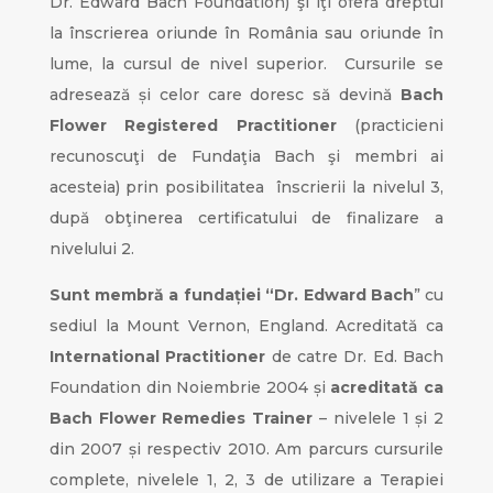
Dr. Edward Bach Foundation) şi îţi oferă dreptul
la înscrierea oriunde în România sau oriunde în
lume, la cursul de nivel superior. Cursurile se
adresează și celor care doresc să devină
Bach
Flower Registered Practitioner
(practicieni
recunoscuţi de Fundaţia Bach şi membri ai
acesteia) prin posibilitatea înscrierii la nivelul 3,
după obţinerea certificatului de finalizare a
nivelului 2.
Sunt membră a fundației “Dr. Edward Bach
” cu
sediul la Mount Vernon, England. Acreditată ca
International Practitioner
de catre Dr. Ed. Bach
Foundation din Noiembrie 2004 și
acreditată ca
Bach Flower Remedies Trainer
– nivelele 1 și 2
din 2007 și respectiv 2010. Am parcurs cursurile
complete, nivelele 1, 2, 3 de utilizare a Terapiei