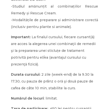
-Studiul amănunțit al combinațiilor Rescue
Remedy și Rescue Cream.
-Modalitățile de preparare și administrare corectă
(inclusiv pentru plante si animale).
Important:
La finalul cursului, fiecare cursant(ă)
are acces la alegerea unei combinaţii de remedii
şi la prepararea unei sticluțe de tratament
potrivită pentru el/ea (avantajul cursului cu
prezenţă fizică).
Durata cursului:
2 zile (week-end) de la 9.30 la
17.30, cu pauza de prânz o oră şi două pauze de
cafea de câte 10 min, stabilite la curs.
Numărul de locuri
: limitat.
Taxa de participare:
450 lei pentru cursanţii