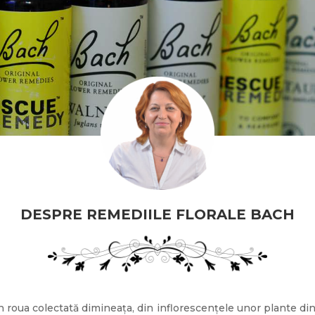
DESPRE REMEDIILE FLORALE BACH
n roua colectată dimineața, din inflorescențele unor plante din